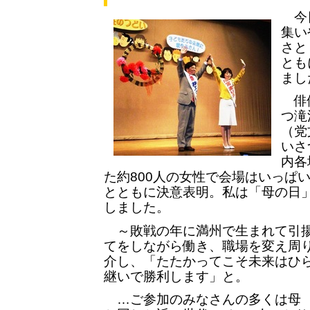
今日
集い
さと
とも
まし
俳優
つ滝
（党
いさ
内各
た約800人の女性で会場はいっぱ
とともに決意表明。私は「母の日
しました。
～敗戦の年に満州で生まれて引揚
てをしながら働き、職場を変え周
介し、「たたかってこそ未来はひら
継いで勝利します」と。
…ご参加のみなさんの多くは母