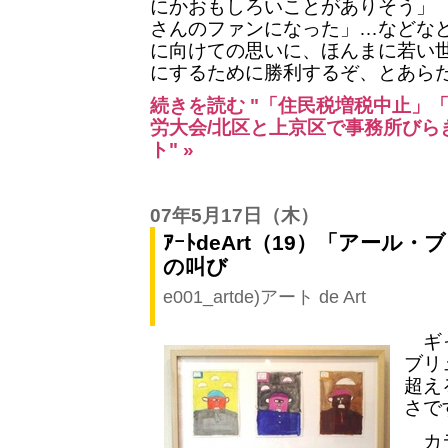
にかおもしろいことがありそう」 
さんのファンになった」…などな
に向けての思いに、ほんまに若い
にするために勝利するぞ、とあら
続きを読む "「住民税増税中止」
労大会/北区と上京区で事務所びら
ト" »
07年5月17日
（木）
ｱｰﾄdeArt（19）「アール
の叫び
e001_artde)アート de Art
ギャ
ブリ
超え
さで
カラ