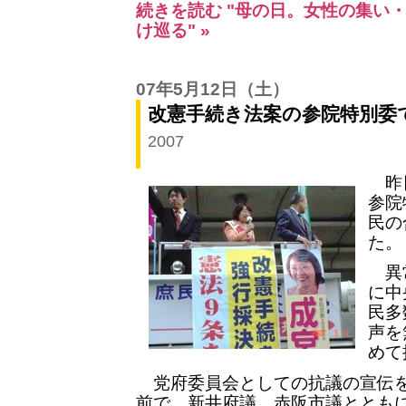
続きを読む "母の日。女性の集い
け巡る" »
07年5月12日
（土）
改憲手続き法案の参院特別委
2007
昨日
参院
民の
た。
異常
に中
民多
声を
めて
党府委員会としての抗議の宣伝を
前で、新井府議、赤阪市議ととも