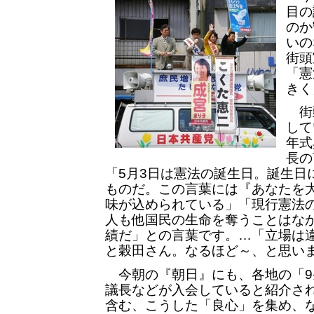
目の
のか
いの
街頭
「憲
きく
街
して
年式
長の
「5月3日は憲法の誕生日。誕生日
ものだ。この言葉には『あなたを
味が込められている」「現行憲法
人も他国民の生命を奪うことはな
績だ」との言葉です。…「立場は
と穀田さん。なるほど～、と思い
今朝の『朝日』にも、各地の「9
議長などが入会していると紹介さ
含む、こうした「良心」を集め、