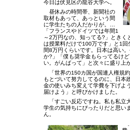
今日は伏見区の龍谷大学へ。
昼休みの時間帯、新聞社の
取材もあって、あっという間
に学生たちの人だかりが。…
「フランスやドイツでは年間1
～2万円なの、知ってる?」ときく
は授業料だけで100万です」と1
間8万円くらいです。日本は高い
か?」「僕も奨学金もらってるけ
い。がんばって」と次々に盛り上
「世界の150カ国が国連人権規
もとづいて努力してるのに、日本
金の使いみち変えて学費を下げよ
届けよう」と呼びかけました。
「すごい反応ですね。私も私立大
学生の気持ちにぴったりだと思い
ん。
…