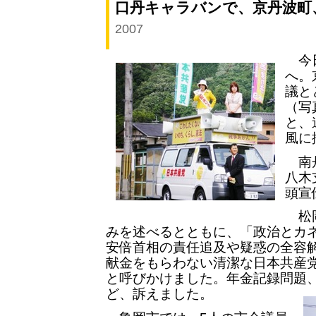
口丹キャラバンで、京丹波町
2007
今日
へ。
議と
（写
と、
風に
南丹
八木
頭宣
松岡
みを述べるとともに、「政治とカ
安倍首相の責任追及や疑惑の全容
献金をもらわない清潔な日本共産
と呼びかけました。年金記録問題
ど、訴えました。