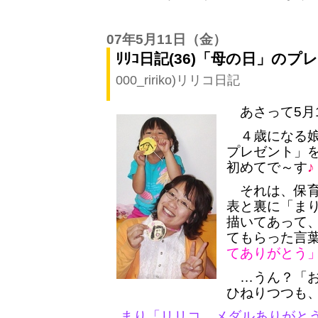
07年5月11日
（金）
ﾘﾘｺ日記(36)「母の日」のプ
000_ririko)リリコ日記
あさって5月
４歳になる娘
プレゼント」
初めてで～す
♪
それは、保育
表と裏に「ま
描いてあって
てもらった言
てありがとう
…うん？「お
ひねりつつも
まり「リリコ、メダルありがと