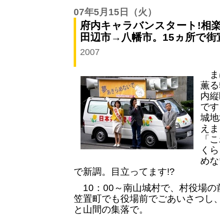
07年5月15日
（火）
府内キャラバンスタート!相
田辺市→八幡市。15ヵ所で街
2007
ま
薫る
内縦
です
城地
えま
「こ
くら
めな
で新調。目立ってます!?
10：00～南山城村で、村役場の
笠置町でも役場前でごあいさつし
と山間の集落で。