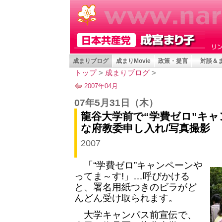
成まりブログ
成まりMovie
政策・提言
対談＆
トップ
>
成まりブログ
>
2007年04月
07年5月31日
（木）
龍谷大学前で“学費ゼロ”キャ
な府教委申し入れ/写真撮影
2007
「“学費ゼロ”キャンペーンや
ってま～す!」…呼びかける
と、署名用紙つきのビラがど
んどん受け取られます。
大学キャンパス前宣伝で、