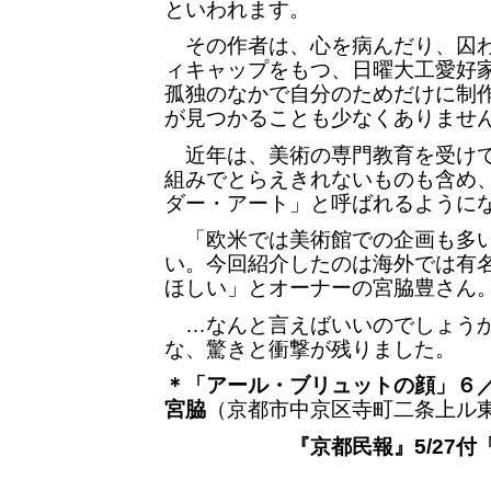
といわれます。
その作者は、心を病んだり、囚わ
ィキャップをもつ、日曜大工愛好
孤独のなかで自分のためだけに制
が見つかることも少なくありませ
近年は、美術の専門教育を受けて
組みでとらえきれないものも含め
ダー・アート」と呼ばれるように
「欧米では美術館での企画も多い
い。今回紹介したのは海外では有
ほしい」とオーナーの宮脇豊さん
…なんと言えばいいのでしょうか
な、驚きと衝撃が残りました。
＊「アール・ブリュットの顔」６
宮脇
（京都市中京区寺町二条上ル東側）T
『京都民報』5/27付「