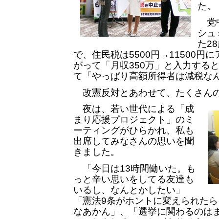
た。
党中
シュ
た2
で、住民税は5500円→11500円
がって「月収350万」と入力すると
て「やっぱり高額所得者は減税な
改憲反対とあわせて、たくさんの
夜は、若い世代による「成
まり応援プロジェクト」のミ
ーティングがひらかれ、私も
出席してみなさんの思いを聞
きました。
「今日は13時間働いた。も
っと辛い思いをしてる友達も
いるし、なんとかしたい」
「憲法9条がホントに変えられた
なあかん」、「選挙に関わるのは