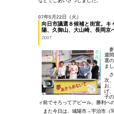
などでごあいさつしました。
07年5月22日
（火）
向日市議選８候補と街宣。キ
陽、久御山、大山崎、長岡京
2007
参院
週間
選の
まし
さ
次、
お、
げ、
子の
ィ前でそろってアピール。勝利へ
また今日は、城陽市→宇治市（写