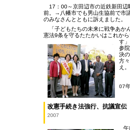
17：00～京田辺市の近鉄新田辺
前。→八幡市でも男山生協前で市
のみなさんとともに訴えました。
「子どもたちの未来に戦争あかん
憲法9条を守るたたかいはこれから
す」
参院
決の
方々
え。
07
改憲手続き法強行、抗議宣伝
2007
午前