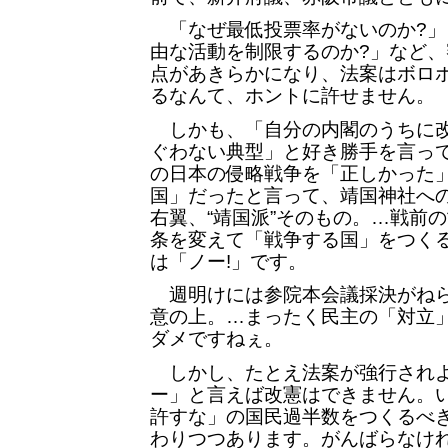
「なぜ最低投票率がないのか?」
由な活動を制限するのか?」など
点があきらかになり、法案はボロ
るなんて、ホントに許せません。
しかも、「自分の内閣のうちに改
ぐわない典型」と好き勝手を言っ
の日本の侵略戦争を「正しかった
国」だったと言って、靖国神社へ
右翼、“靖国派”そのもの。…戦前
条を変えて「戦争する国」をつく
は「ノー!」です。
週明けには参院本会議採決がねら
意の上。…まったく民主の「対立
ダメですねぇ。
しかし、たとえ法案が強行されよ
ー」と言えば改憲はできません。
許すな」の国民過半数をつくるべ
わりつつあります。がんばらなけれ