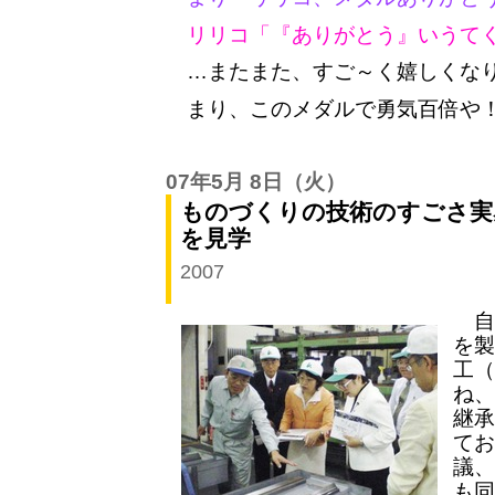
リリコ「『ありがとう』いうてく
…またまた、すご～く嬉しくな
まり、このメダルで勇気百倍や！
07年5月 8日
（火）
ものづくりの技術のすごさ実
を見学
2007
自
を製
工（
ね、
継承
てお
議、
も同