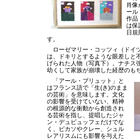
肖像
ール
作品
は保
日規
す。
ローゼマリー・コッツィ（ドイツ
は、ドキリとするような眼差しと
げられた人物（写真下）。ナチス
幼くして家族が崩壊した経歴のも
「アール・ブリュット」と
はフランス語で「生(き)のまま
の芸術」を意味します。文化
の影響を受けていない、精神
の根源的な衝動から創造され
る芸術を指し、提唱したジャ
ン・デュビュッフェだけでな
く、ピカソやクレー、シュル
レアリスムにも影響を与えた