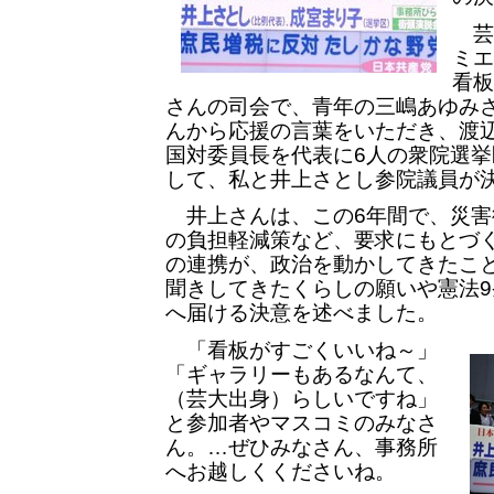
芸
ミエ
看板
さんの司会で、青年の三嶋あゆみ
んから応援の言葉をいただき、渡
国対委員長を代表に6人の衆院選
して、私と井上さとし参院議員が
井上さんは、この6年間で、災害
の負担軽減策など、要求にもとづ
の連携が、政治を動かしてきたこ
聞きしてきたくらしの願いや憲法
へ届ける決意を述べました。
「看板がすごくいいね～」
「ギャラリーもあるなんて、
（芸大出身）らしいですね」
と参加者やマスコミのみなさ
ん。…ぜひみなさん、事務所
へお越しくくださいね。