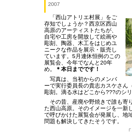
2007
「西山アトリエ村展」をご
存知でしょうか？西京区西山
高原のアーティストたちが、
自宅や工房を開放して絵画や
彫刻、陶器、木工をはじめユ
ニークな作品を展示・販売し
ています。5月連休恒例のこの
展覧会、今年でなんと20年
め。
＊本日までです！
写真は、当初からのメンバ
ーで実行委員長の貴志カスケさん
彫刻。滴る水はどこから???のシ
その昔、産廃や野焼きで誰も寄り
た西山高原。そのイメージを一新
で呼びかけた展覧会が発展し、地
問題も解決してきたそうです。
「