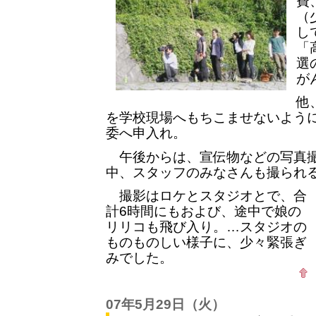
費
（
し
「
選
が
他
を学校現場へもちこませないよう
委へ申入れ。
午後からは、宣伝物などの写真撮
中、スタッフのみなさんも撮られ
撮影はロケとスタジオとで、合
計6時間にもおよび、途中で娘の
リリコも飛び入り。…スタジオの
ものものしい様子に、少々緊張ぎ
みでした。
07年5月29日
（火）