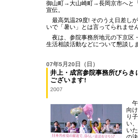
御山町→大山崎町→長岡京市へと
宣伝。
最高気温29度! そのうえ日差しが
いで「暑い」とは言ってられませ
夜は、参院事務所地元の下京区・
生活相談活動などについて懇談し
07年5月20日
（日）
井上・成宮参院事務所びらきに
ございます!
2007
午後
向け
り子
い、
いた
の決