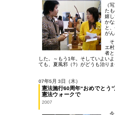
（写
たも
嬉し
かな
と、
がん
そ
エ村
者と
した。～もう1年。そしていよい
ても、夏風邪（?）がどうも治りま
07年5月 3日
（木）
憲法施行60周年“おめでとう
憲法ウォークで
2007
今日