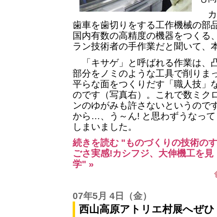
カ
歯車を歯切りをする工作機械の部
国内有数の高精度の機器をつくる
ラン技術者の手作業だと聞いて、本
「キサゲ」と呼ばれる作業は、
部分をノミのような工具で削りま
平らな面をつくりだす「職人技」
のです（写真右）。これで数ミク
ンのゆがみも許さないというので
から…、う～ん! と思わずうなって
しまいました。
続きを読む "ものづくりの技術の
ごさ実感!カシフジ、大伸機工を見
学" »
07年5月 4日
（金）
西山高原アトリエ村展へぜひ