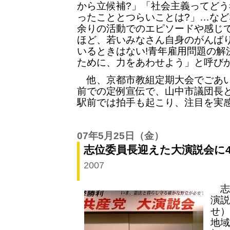
から立候補?」「社会主義ってどう
ったこととつらいことは?」…など
余りの活動でのエピソードや感じ
ほど、若いみなさん自身のがんば
いるときはない!青年雇用問題の解
ために、力をあわせよう」と呼び
他、京都市教組定期大会でごあい
前での定例宣伝で、山中市議団長
駅前では拍手も起こり、注目を実
07年5月25日
（金）
志位委員長迎えた大演説会に4
2007
志
演説
せ）
地域