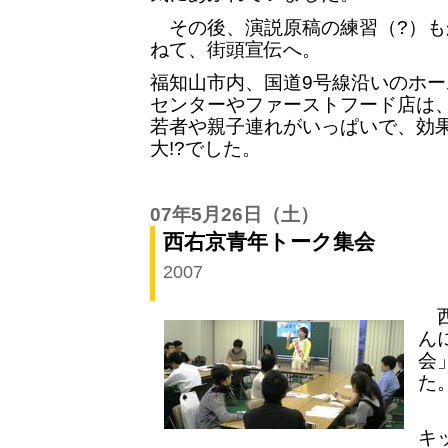
その後、演説原稿の練習（?）も
ねて、街頭宣伝へ。
福知山市内、国道9号線沿いのホー
センターやファーストフード店は
若者や親子連れがいっぱいで、効
大!?でした。
07年5月26日
（土）
西右京青年トーク集会
2007
西
ん
会
た
「
キ