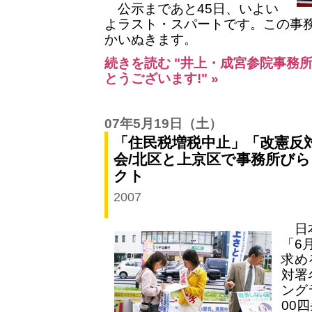
公示まであと45日、いよい
よラスト・スパートです。この事
かいぬきます。
続きを読む "井上・成宮参院事務所
とうございます!" »
07年5月19日
（土）
「住民税増税中止」「改憲反
会/北区と上京区で事務所びら
クト
2007
日本
「6
求め
対署
ング
00