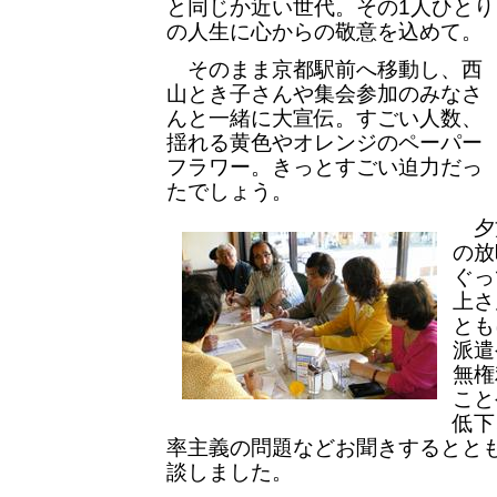
と同じか近い世代。その1人ひとり
の人生に心からの敬意を込めて。
そのまま京都駅前へ移動し、西
山とき子さんや集会参加のみなさ
んと一緒に大宣伝。すごい人数、
揺れる黄色やオレンジのペーパー
フラワー。きっとすごい迫力だっ
たでしょう。
夕
の放
ぐっ
上さ
とも
派遣
無権
こと
低下
率主義の問題などお聞きするとと
談しました。