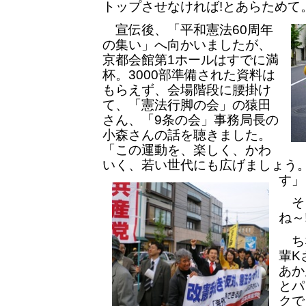
トップさせなければ!とあらためて
宣伝後、「平和憲法60周年
の集い」へ向かいましたが、
京都会館第1ホールはすでに満
杯。3000部準備された資料は
もらえず、会場階段に腰掛け
て、「憲法行脚の会」の猿田
さん、「9条の会」事務局長の
小森さんの話を聴きました。
「この運動を、楽しく、かわ
いく、若い世代にも広げましょう
す」
そ
ね～
ち
輩K
あか
とパ
クで