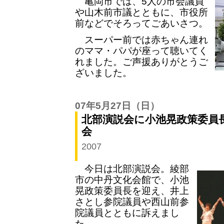
亀岡市では、5人の市会議員
や山木前市議とともに、市役所
前などでそろってごあいさつ。
スーパー前では赤ちゃん連れ
のママ・パパが座って聴いてく
れました。ご声援ありがとうご
ざいました。
07年5月27日
（日）
北部演説会に小池晃政策委員長
会
2007
今日は北部演説会。綾部
市の中丹文化会館で、小池
晃政策委員長を迎え、井上
さとし参院議員や西山前参
院議員とともに訴えまし
た。