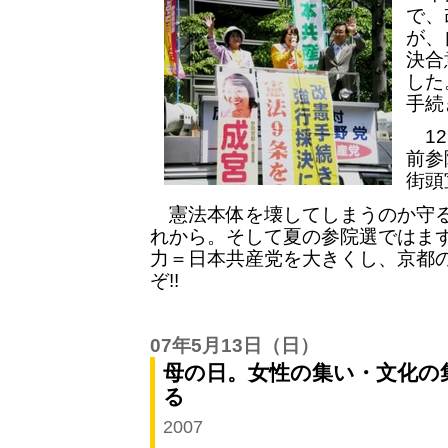
で、
が、
決合
した
手続
12
前参
街頭
憲法本体を壊してしまうのか守る
れから。そして夏の参院選ではま
力＝日本共産党を大きくし、京都の
ぞ!!
07年5月13日
（日）
母の日。女性の集い・文化の
る
2007