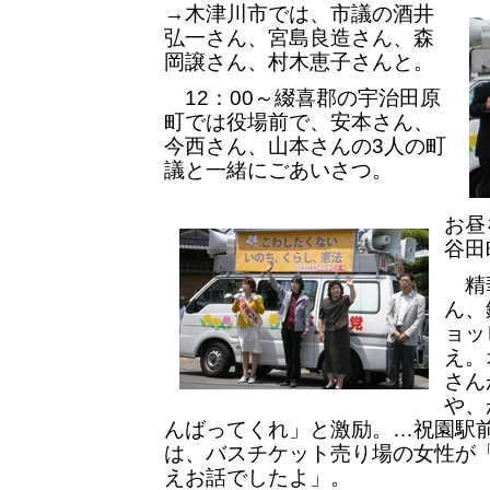
→木津川市では、市議の酒井
弘一さん、宮島良造さん、森
岡譲さん、村木恵子さんと。
12：00～綴喜郡の宇治田原
町では役場前で、安本さん、
今西さん、山本さんの3人の町
議と一緒にごあいさつ。
お昼
谷田
精華
ん、
ョッ
え。
さん
や、
んばってくれ」と激励。…祝園駅
は、バスチケット売り場の女性が
えお話でしたよ」。