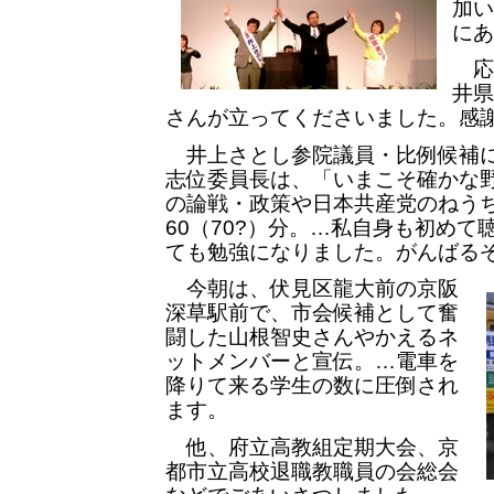
加い
にあ
応
井県
さんが立ってくださいました。感
井上さとし参院議員・比例候補に
志位委員長は、「いまこそ確かな
の論戦・政策や日本共産党のねう
60（70?）分。…私自身も初め
ても勉強になりました。がんばるぞ
今朝は、伏見区龍大前の京阪
深草駅前で、市会候補として奮
闘した山根智史さんやかえるネ
ットメンバーと宣伝。…電車を
降りて来る学生の数に圧倒され
ます。
他、府立高教組定期大会、京
都市立高校退職教職員の会総会