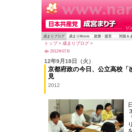
成まりブログ
成まりMovie
政策・提言
対談＆
トップ
>
成まりブログ
>
2012年07月
12年9月18日
（火）
京都府政の今日、公立高校「
見
2012