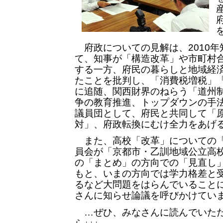
府政についての見解は、2010年
て、知事が「構造改革」や市町村
する一方、府民の暮らしと地域経
たことを批判し、「消費税増税」
に追随、関西財界のねらう「道州
争の教育推進、トップダウンの手
議員団として、府民と共同して「
対」、府政転換にむけ全力をあげ
また、高校「改革」についての「
員会が「京都市・乙訓地域公立高
の「まとめ」の方向での「見直し
もと、いまの方向では学力格差と
るなど大問題をはらんでいること
さんに知らせ論議を呼びかけてい
…ぜひ、みなさんに読んでいただ