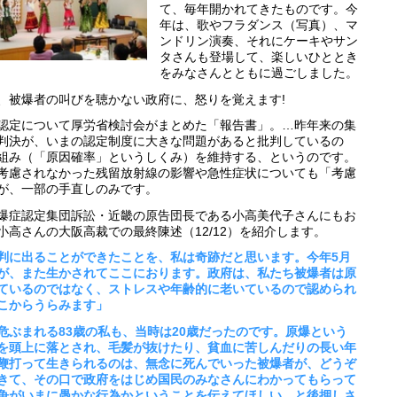
て、毎年開かれてきたものです。今
年は、歌やフラダンス（写真）、マ
ンドリン演奏、それにケーキやサン
タさんも登場して、楽しいひととき
をみなさんとともに過ごしました。
被爆者の叫びを聴かない政府に、怒りを覚えます!
定について厚労省検討会がまとめた「報告書」。…昨年来の集
判決が、いまの認定制度に大きな問題があると批判しているの
組み（「原因確率」というしくみ）を維持する、というのです。
考慮されなかった残留放射線の影響や急性症状についても「考慮
が、一部の手直しのみです。
症認定集団訴訟・近畿の原告団長である小高美代子さんにもお
小高さんの大阪高裁での最終陳述（12/12）を紹介します。
判に出ることができたことを、私は奇跡だと思います。今年5月
が、また生かされてここにおります。政府は、私たち被爆者は原
ているのではなく、ストレスや年齢的に老いているので認められ
こからうらみます」
ぶまれる83歳の私も、当時は20歳だったのです。原爆という
を頭上に落とされ、毛髪が抜けたり、貧血に苦しんだりの長い年
鞭打って生きられるのは、無念に死んでいった被爆者が、どうぞ
きて、その口で政府をはじめ国民のみなさんにわかってもらって
争がいまに愚かな行為かということを伝えてほしい、と後押しさ