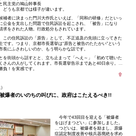
と民主党の鳩山幹事長
、どうも京都では様子が違います。
補者に決まった門川大作氏といえば、「同和の研修」だといっ
に公金を支出した問題で住民訴訟を起こされ、「被告」になり
請求をされた人物。行政処分もされています。
この住民訴訟の「原告」として、不正追及の先頭に立ってきた
士です。つまり、京都市長選挙は“原告と被告のたたかい”という
市長にふさわしいのか、もう明らかな話です。
を街頭から話すとと、立ち止まって「へえ～」「初めて聴いた
くさんの人がしてくれます。市長選挙告示まであと40日余り。…
勝負！を実感です。
土）
被爆者のいのちの叫びに、政府はこたえるべき!!
今年で43回目を迎える「被爆者
をはげまつどい」に参加しました。
…つどいは、被爆者を励まし、原爆
症認定制度改善や核兵器廃絶を求め