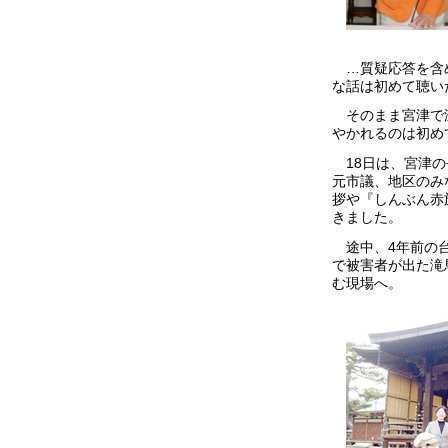
…質疑応答を含め
な話は初めて聴い
そのまま宮津で温
やかれるのは初め
18日は、宮津の
元市議、地区のみ
拶や『しんぶん赤
きました。
途中、4年前の台
で被害者が出た滝
む現場へ。