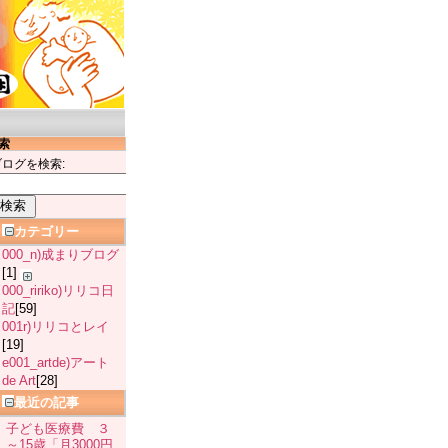
索
ブログを検索:
カテゴリー
000_n)成まりブログ
[1]
000_ririko)リリコ日
記
[59]
001r)リリコとレイ
[19]
e001_artde)アート
de Art
[28]
最近の記事
子ども医療費 ３
～15歳「月3000円