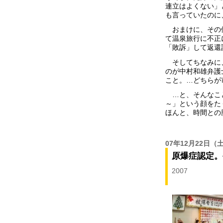
連立はよくない」
も言っていたのに
おまけに、その候
て温泉旅行に不正
「敗訴」して返還
そしてちなみに、
のが中村和雄弁護
こと。…どちらが
…と、そんなこと
～」という顔をた
ほんと、時間との
07年12月22日
（
原爆症認定。
2007