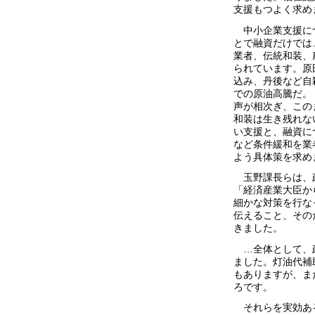
支援もつよく求め
中小企業支援に
とで融資だけでは
業者、伝統和装、
られています。原
込み、丹後など自
での原油高騰だ。
声が相次ぎ、この
和装は生き残れな
い支援と、融資に
など条件緩和を業
よう具体策を求め
玉野課長らは、政
「経済産業大臣か
細かな対策を行な
伝えること、その
きました。
…全体として、政
ました。灯油代補
もありますが、ま
ろです。
それらを実効ある