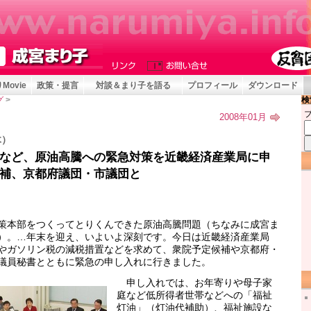
Movie
政策・提言
対談＆まり子を語る
プロフィール
ダウンロード
検
グ
>
2008年01月
木）
など、原油高騰への緊急対策を近畿経済産業局に申
補、京都府議団・市議団と
本部をつくってとりくんできた原油高騰問題（ちなみに成宮ま
）。…年末を迎え、いよいよ深刻です。今日は近畿経済産業局
やガソリン税の減税措置などを求めて、衆院予定候補や京都府・
議員秘書とともに緊急の申し入れに行きました。
申し入れでは、お年寄りや母子家
庭など低所得者世帯などへの「福祉
灯油」（灯油代補助）、福祉施設な