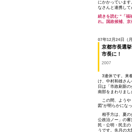
にかかっています
なさんと連携して
続きを読む "「
れ。国政候補、京都
07年12月24日
（
京都市長選挙
市長に！
2007
3連休です。来春
け、中村和雄さん
日は「市政刷新の
南部をまわりまし
この間、ようやく
図”が明らかにな
相手方は、夏の
公政治ノー」の審
民・公明・民主の
うです。先月の大