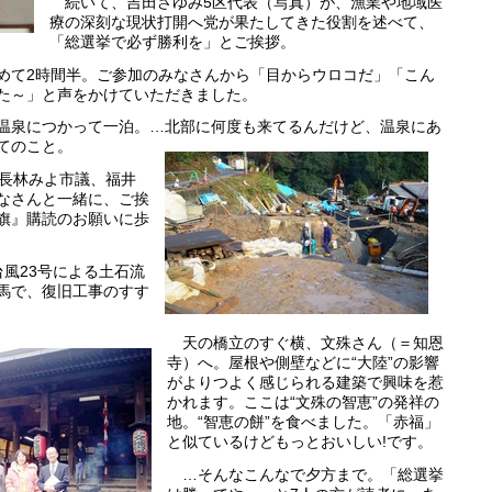
続いて、吉田さゆみ5区代表（写真）が、漁業や地域医
療の深刻な現状打開へ党が果たしてきた役割を述べて、
「総選挙で必ず勝利を」とご挨拶。
て2時間半。ご参加のみなさんから「目からウロコだ」「こん
た～」と声をかけていただきました。
泉につかって一泊。…北部に何度も来てるんだけど、温泉にあ
てのこと。
長林みよ市議、福井
なさんと一緒に、ご挨
旗』購読のお願いに歩
風23号による土石流
馬で、復旧工事のすす
天の橋立のすぐ横、文殊さん（＝知恩
寺）へ。屋根や側壁などに“大陸”の影響
がよりつよく感じられる建築で興味を惹
かれます。ここは“文殊の智恵”の発祥の
地。“智恵の餅”を食べました。「赤福」
と似ているけどもっとおいしい!です。
…そんなこんなで夕方まで。「総選挙