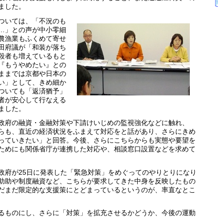
ました。
ついては、「不況のも
…」との声が中小零細
農漁業もふくめて寄せ
田府議が「和装が落ち
殺者も増えているもと
『もうやめたい』との
ままでは京都や日本の
い」として、きめ細か
ついても「返済猶予」
者が安心して行なえる
ました。
府の融資・金融対策や下請けいじめの監視強化などに触れ、
らも、直近の経済状況をふまえて対応をと話があり、さらにきめ
っていきたい」と回答。今後、さらにこちらからも実態や要望を
ためにも関係省庁が連携した対応や、相談窓口設置などを求めて
府が25日に発表した「緊急対策」をめぐってのやりとりになり
助助や制度融資など、こちらが要求してきた中身を反映したもの
だまだ限定的な支援策にとどまっているというのが、率直なとこ
ものにし、さらに「対策」を拡充させるかどうか、今後の運動