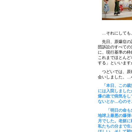
…それにしても、
先日、原爆症の認
団訴訟のすべての
に、現行基準の枠
これまでほとんど
する」といいます
つどいでは、原爆
会いしました。…
「本日、この裁
には入院しました
爆の政で病気をし
ないとか…心のそ
「明日の命も危
地球上最悪の爆弾
月でした。老躯に
私たちの分まで生
ほしい、そして戦