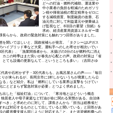
どへの灯油・燃料代補助、運送業や
中小業者の負担を軽減のためガソリ
ン税や揮発油税の暫定税率をゼロに
する減税措置、制度融資の改善、石
油元売に対して利益還元や便乗値上
げ監視など、8項目の要望（別紙）を
求め、経済産業局資源エネルギー環
課長らから、政府の緊急対策にも触れつつ回答がありました。
を聞いてほしいと、国政候補らが発言。「タクシーはLPガス
のハイブリッド車など大変。運転手へのしわ寄せが相次いでい
4区代表）、「漁業関係者から、水揚げの3分の1が燃料代に消え
、カニの時季はまだ良いが春先が心配との声。政府の対策は『省
、とても設備の更新なんて…というところも多い」（吉田さゆ
代表や石村かず子・3区代表らも、お風呂屋さんの声――「毎日
年よりが来られるが、長岡京市に1軒しかないうちが廃業したら公
なる」など紹介。私は「燃料にしている業界は直撃をうけてい
化にとどまらず緊急対策が必要」とつよく求めました。
出した「福祉灯油」について、「寒冷地とはどういう概念
、独居老人や母子家庭など灯油が命に関わる実態がある。自治体
すべき」と求めたのに対して、課長さんから「担当は総務省だ
すれば対応するものとして出していると聞いている」と回答があ
設の暖房費支援も同じように対応すること、また送迎燃料費への