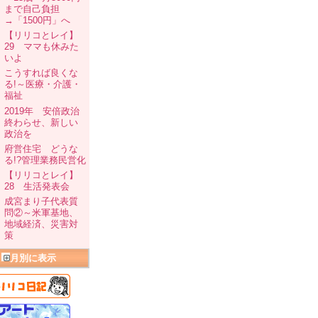
まで自己負担
→「1500円」へ
【リリコとレイ】
29 ママも休みた
いよ
こうすれば良くな
る!～医療・介護・
福祉
2019年 安倍政治
終わらせ、新しい
政治を
府営住宅 どうな
る!?管理業務民営化
【リリコとレイ】
28 生活発表会
成宮まり子代表質
問②～米軍基地、
地域経済、災害対
策
月別に表示