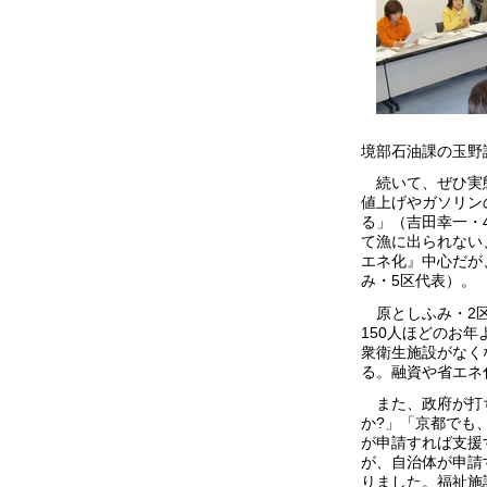
境部石油課の玉野
続いて、ぜひ実態
値上げやガソリン
る」（吉田幸一・
て漁に出られない
エネ化』中心だが
み・5区代表）。
原としふみ・2区
150人ほどのお
衆衛生施設がなく
る。融資や省エネ
また、政府が打ち
か?」「京都でも
が申請すれば支援
が、自治体が申請
りました。福祉施