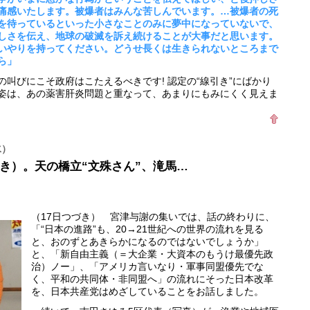
痛感いたします。被爆者はみんな苦しんでいます。…被爆者の死
を待っているといった小さなことのみに夢中になっていないで、
しさを伝え、地球の破滅を訴え続けることが大事だと思います。
いやりを持ってください。どうせ長くは生きられないところまで
ら」
叫びにこそ政府はこたえるべきです! 認定の“線引き”にばかり
姿は、あの薬害肝炎問題と重なって、あまりにもみにくく見えま
水）
き）。天の橋立“文殊さん”、滝馬…
（17日つづき） 宮津与謝の集いでは、話の終わりに、
「“日本の進路”も、20→21世紀への世界の流れを見る
と、おのずとあきらかになるのではないでしょうか」
と、「新自由主義（＝大企業・大資本のもうけ最優先政
治）ノー」、「アメリカ言いなり・軍事同盟優先でな
く、平和の共同体・非同盟へ」の流れにそった日本改革
を、日本共産党はめざしていることをお話しました。