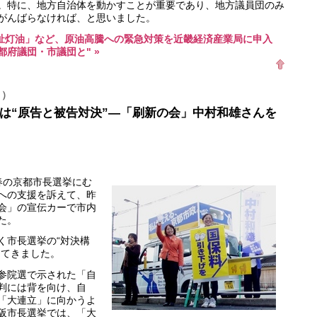
。特に、地方自治体を動かすことが重要であり、地方議員団のみ
がんばらなければ、と思いました。
福祉灯油」など、原油高騰への緊急対策を近畿経済産業局に申入
府議団・市議団と" »
月）
は“原告と被告対決”―「刷新の会」中村和雄さんを
の京都市長選挙にむ
への支援を訴えて、昨
会」の宣伝カーで市内
た。
市長選挙の“対決構
ってきました。
参院選で示された「自
判には背を向け、自
「大連立」に向かうよ
阪市長選挙では、「大