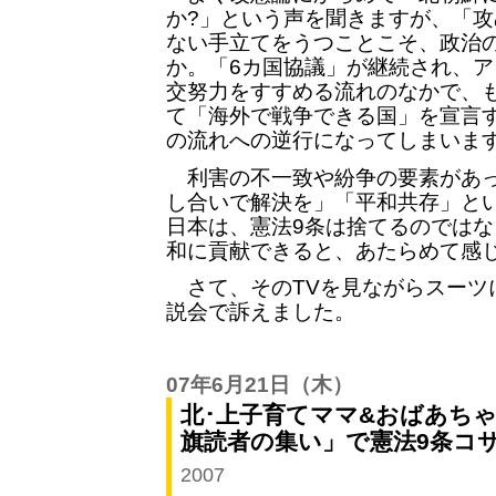
か?」という声を聞きますが、「
ない手立てをうつことこそ、政治
か。「6カ国協議」が継続され、
交努力をすすめる流れのなかで、
て「海外で戦争できる国」を宣言
の流れへの逆行になってしまいま
利害の不一致や紛争の要素があっ
し合いで解決を」「平和共存」と
日本は、憲法9条は捨てるのでは
和に貢献できると、あたらめて感
さて、そのTVを見ながらスーツ
説会で訴えました。
07年6月21日
（木）
北･上子育てママ&おばあちゃ
旗読者の集い」で憲法9条コ
2007