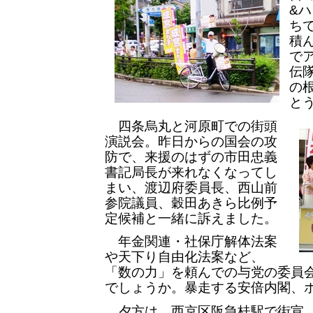
&
ち
積
で
伝
の根
と
四条烏丸と河原町での街頭
演説会。昨日からの国会の攻
防で、来援のはずの市田忠義
書記局長が来れなくなってし
まい、渡辺府委員長、西山前
参院議員、穀田あきら比例予
定候補と一緒に訴えました。
年金関連・社保庁解体法案
や天下り自由化法案など、
「数の力」を頼んでの与党の委員会
でしょうか。暴走する安倍内閣、
夕方は、西京区阪急桂駅で街宣。