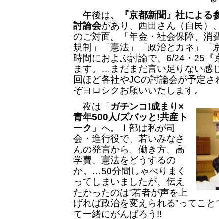
午後は
、『京都新聞』社による
討論会
があり、西田さん（自民）
のご対面。「年金・社会保障、消
規制」「憲法」「政治とカネ」「
時間におよぶ討論で、6/24・25
ます。…まだまだ言い足りない感
回ほど各社やJCの討論会が予定さ
ぞヨロシクお願いいたします。
夜は「
ガチンコ!成まり×
青年500人/ズバッと!共産ト
ーク
」へ。Ⅰ部は私が司
会・進行役で、若いみなさ
んの発言から、働き方、高
学費、憲法をどうするの
か。…50分間しゃべりまく
ってしまいましたが、伝え
たかったのは“若者が声を上
げれば政治を変えられる”ってこと
て一緒にがんばろう!!