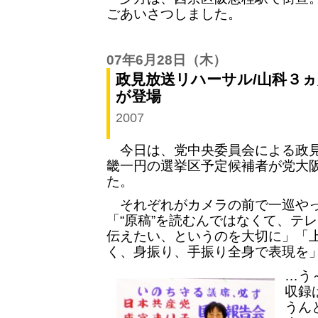
ごあいさつしました。
07年6月28日
（木）
政見放送リハーサル/山科３
が登場
2007
今日は、党中央委員会による政見
畿一円の選挙区予定候補者が党大
た。
それぞれがカメラの前で一巡やっ
「“原稿”を読むんではなくて、テ
伝えたい、というのを大切に」「
く、身振り、手振り全身で表現を
…う
収録
うん