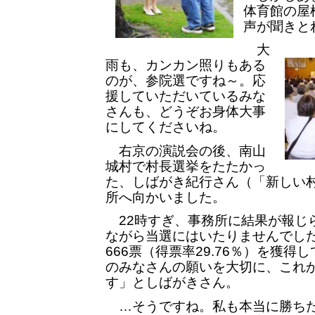
体育館の屋
声が聞きと
大
雨も、カンカン照りもある
のが、参院選ですね～。応
援していただいているみな
さんも、どうぞお身体大事
にしてくださいね。
右京の演説会の後、南山
城村で村長選挙をたたかっ
た、しばがき紀行さん（「新しい
所へ向かいました。
22時すぎ、事務所に結果が報じ
ながら当選にはいたりませんでし
666票（得票率29.76％）を獲
のみなさんの願いを大切に、これ
す」としばがきさん。
…そうですね。私も本当に勝ちた