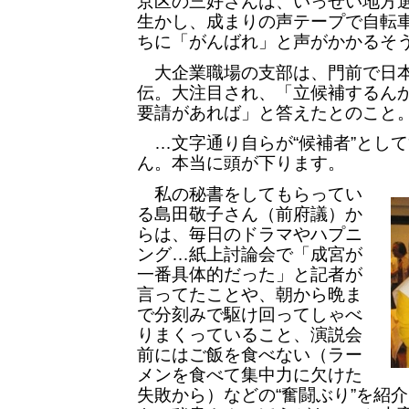
京区の三好さんは、いっせい地方
生かし、成まりの声テープで自転
ちに「がんばれ」と声がかかるそ
大企業職場の支部は、門前で日本
伝。大注目され、「立候補するん
要請があれば」と答えたとのこと
…文字通り自らが“候補者”とし
ん。本当に頭が下ります。
私の秘書をしてもらってい
る島田敬子さん（前府議）か
らは、毎日のドラマやハプニ
ング…紙上討論会で「成宮が
一番具体的だった」と記者が
言ってたことや、朝から晩ま
で分刻みで駆け回ってしゃべ
りまくっていること、演説会
前にはご飯を食べない（ラー
メンを食べて集中力に欠けた
失敗から）などの“奮闘ぶり”を紹