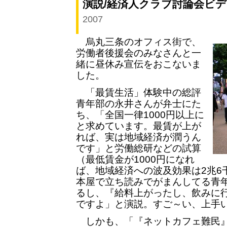
演説/経済人クラブ討論会ビ
2007
烏丸三条のオフィス街で、
労働者後援会のみなさんと一
緒に昼休み宣伝をおこないま
した。
「最賃生活」体験中の総評
青年部の永井さんが弁士にた
ち、「全国一律1000円以上に
と求めています。最賃が上が
れば、実は地域経済が潤うん
です」と労働総研などの試算
（最低賃金が1000円になれ
ば、地域経済への波及効果は2兆6
本屋で立ち読みでがまんしてる青
るし、『給料上がったし、飲みに
ですよ」と演説。すご～い、上手い
しかも、「『ネットカフェ難民』