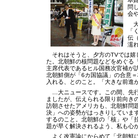
本
問
会
大
「
伝
濡
それはそうと、夕方のTVでは嬉
た。北朝鮮の核問題などをめぐる
主席代表であるヒル国務次官補が
北朝鮮側が「6カ国協議」の合意
入れる、とのこと。「大きな前進
…大ニュースです。この間、先行
ましたが、伝えられる限り前向き
訪朝させたアメリカも、北朝鮮問
決」への姿勢がはっきりしていま
するのこと。北朝鮮の「核」や「
題が早く解決されるよう、私も心
よく改憲論にからめて「北朝鮮に