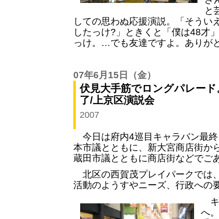
と
しての思わぬ応援演説。「そうい
したっけ?」ときくと「僕は48才
っけ。…でも友達ですよ。ありが
07年6月15日
（金）
伏見大手筋でロングパレード
了/上京区演説会
2007
今日は府内4巡目キャラバン最終
本市議とともに、新大宮商店街か
蔵田市議とともに商店街などでご
北区の西賀茂プレイパークでは、
活動のようすやニーズ、行政への
キ
へ