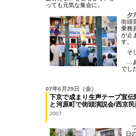
っても元気な集会に。
夕方
街頭
乗務
が止
す。
そし
…あ
でし
07年6月29日
（金）
下京で成まり生声テープ宣伝隊
と河原町で街頭演説会/西京
2007
つ
日