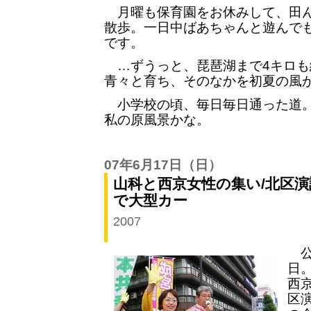
月曜も保育園をお休みして、田ん
散歩。一日中ばあちゃんと遊んで
です。
…ずうっと、琵琶湖まで4キロも
青々と育ち、そのなかを初夏の風
小学校の頃、毎日毎日通った道。
私の原風景かな。
07年6月17日
（日）
山科と西京女性の集い/北区演
で大型カー
2007
公
日
西
区