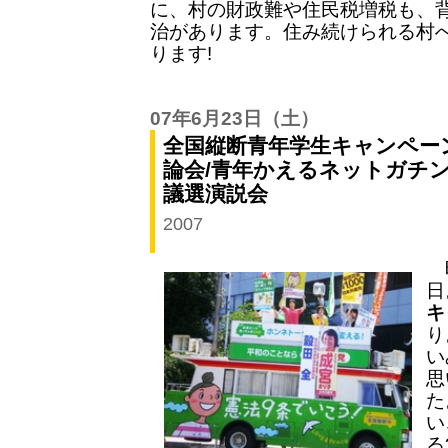
に、村の財政難や住民税増税も、
治があります。住み続けられる村
ります!
07年6月23日
（土）
全国縦断青年学生キャンペー
論会/青年かえるネットガチン
議選演説会
2007
昨
日
キ
り
い
思
た
い
る