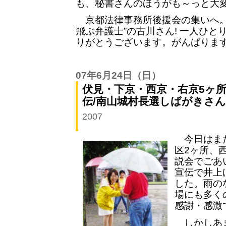
も、秘書さんのほうがも～っと大
京都法律事務所後援会の集いへ。
飛ぶ弁護士”の古川さん! 一人ひ
りがとうございます。がんばりま
07年6月24日
（日）
伏見・下京・西京・右京5ヶ所
伝/南山城村長選しばがきさ
2007
今日はまた
区2ヶ所、
説会でごあ
宣伝で井上
した。雨の
場にも多く
感謝・感激
しかしあま