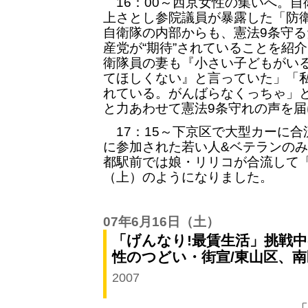
16：00～西京女性の集いへ。自
上さとし参院議員が暴露した「防
自衛隊の内部からも、憲法9条守
産党が“期待”されていることを紹
衛隊員の妻も『小さい子どもがい
てほしくない』と言っていた」「
れている。がんばらなくっちゃ」
と力あわせて憲法9条守れの声を届
17：15～下京区で大型カーに合
に参加された若い人&ベテランの
都駅前では娘・リリコが合流して「
（上）のようになりました。
07年6月16日
（土）
「げんなり!最賃生活」挑戦中
性のつどい・街宣/東山区、
2007