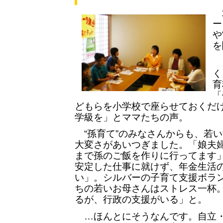
北
ー
や
を
「
く
育
「
どもらを小学校で座らせておくだ
学級を」とママたちの声。
“孫育て”のみなさんからも、若
大変さがあいつぎました。「娘夫
まで孫のご飯を作りに行ってます」
安定した仕事に就けず、年金生活
い」。シルバーの子育て支援ボラ
ちの若いお母さんはストレス一杯
るが、行政の支援がいる」と。
…ほんとにそうなんです。自立・