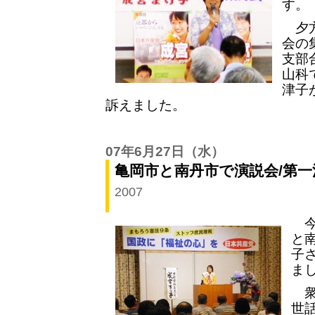
す。
夕方
会の
支部
山科
津子
訴えました。
07年6月27日
（水）
亀岡市と南丹市で演説会/第
2007
今
と
子
ま
衆
世