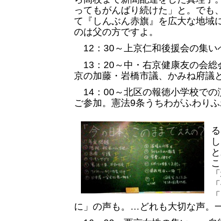
ってもがんばり続けた」と。でも
て『しんぶん赤旗』を広大な地域
のは父の方ですよ。
12：30～上京仁和後援会の集い
13：20～中・右京健康友の会総
京の加藤・岩橋市議、かみね府議
14：00～北区の報徳小学校での
ご参加。憲法9条うちわがふわりふ
1
る
し
と
こ
「
「
「
に」の声も。…どれも大切な声。