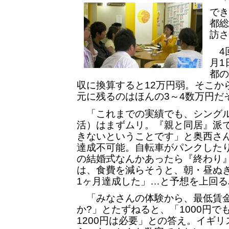
「
でき
都総
訪さ
4回
月1
都の
収に換算すると12万円弱。そこか
元に残るのはほんの3～4数万円だ
「これまでの実績でも、シングル
活）はまずムリ。『親と同居』派
きないということです」と奥西さん
達成不可能。自転車がパンクした
の結婚式なんかあったら『終わり
は、食費を減らそうと、朝・昼ぬ
1ヶ月達成した」…と予想を上回
「みなさんの体験から、最低賃金
か?」とたずねると、「1000円で
1200円は必要」との答え。イギリ