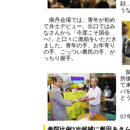
顔
う
南丹会場では、青年が初め
て弁士デビュー。出口ではみ
なさんから「今度こそ国会
へ!」と口々に激励をいただき
ました。青年の手、お年寄り
の手、ごっつい農民の手、が
っちり握手。
留
所
て
パ
と
07
参院比例2次候補に穀田あきら