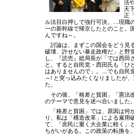
法
天
正
ル法目白押しで強行可決。…現職
一の新幹線で帰京したとのこと。
んですね～。
討論は、まずこの国会をどう見る
破壊、許せない暴走政権だ」と野
し、『読売』総局長が「では西田
と。すると自民党・西田氏も「ひ
はありませんので」。…でも自民
～! と突っ込みたくなりましたが
た。
その後、「格差と貧困」「憲法改
のテーマで意見を述べ合いました
「格差と貧困」では、原因は何か
り、私は「構造改革」による雇用
て、「庶民に重く大企業に軽く」
ちがいがある。この政策の転換を