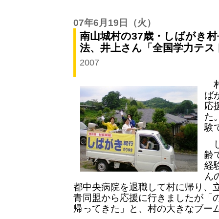
07年6月19日
（火）
南山城村の37歳・しばがき村
法、井上さん「全国学力テス
2007
村
ば
応
た
験
し
齢
経
ん
都中央病院を退職して村に帰り、
青同盟から応援に行きましたが「
帰ってきた」と、村の大きなブー