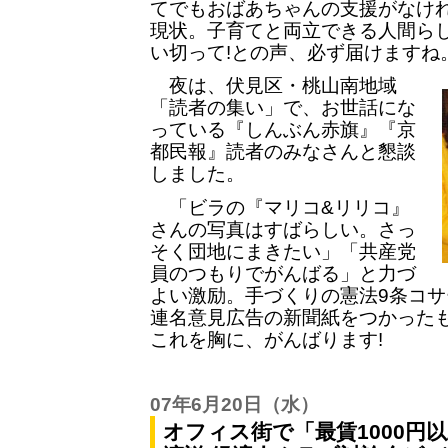
てでもおばあちゃんの支援がなけ
現状。子育てと両立できる人間らし
い切って!との声、必ず届けますね
夜は、伏見区・桃山南地域
「読者の集い」で、お世話にな
っている『しんぶん赤旗』『京
都民報』読者のみなさんと懇談
しました。
「ビラの『マリコ&リリコ』
さんの写真はすばらしい。さっ
そく団地にまきたい」「共産党
員のつもりでがんばる」と力づ
よい激励。手づくりの憲法9条コ
連名意見広告の新聞紙をつかった
これを胸に、がんばります!
07年6月20日
（水）
オフィス街で「最賃1000円