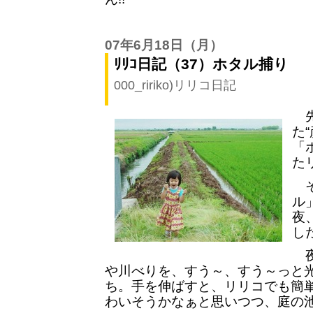
07年6月18日
（月）
ﾘﾘｺ日記（37）ホタル捕り
000_ririko)リリコ日記
先
た
「
た
そ
ル
夜
し
夜
や川べりを、すう～、すう～っと
ち。手を伸ばすと、リリコでも簡
わいそうかなぁと思いつつ、庭の