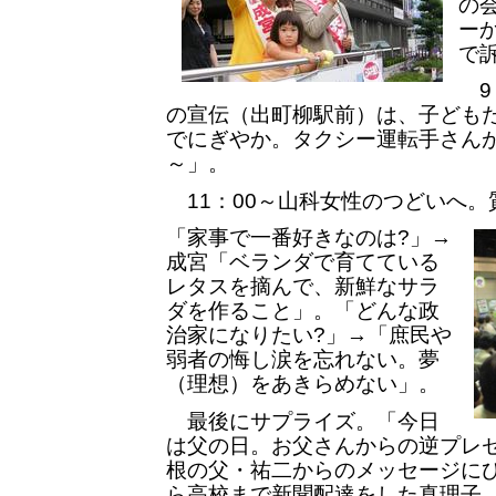
の
ーか
で
9
の宣伝（出町柳駅前）は、子ども
でにぎやか。タクシー運転手さん
～」。
11：00～山科女性のつどいへ。
「家事で一番好きなのは?」→
成宮「ベランダで育てている
レタスを摘んで、新鮮なサラ
ダを作ること」。「どんな政
治家になりたい?」→「庶民や
弱者の悔し涙を忘れない。夢
（理想）をあきらめない」。
最後にサプライズ。「今日
は父の日。お父さんからの逆プレ
根の父・祐二からのメッセージに
ら高校まで新聞配達をした真理子