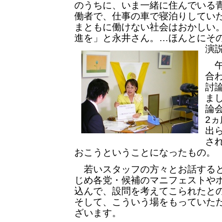
のうちに、いま一緒に住んでいる
働者で、仕事の車で寝泊りしてい
まともに働けない社会はおかしい
進を」と永井さん。…ほんとにその
演
午
合
討
ま
論
2
出
さ
おこうということになったもの。
若いスタッフの方々とお話すると
じめ各党・候補のマニフェストや
込んで、設問を考えてこられたと
そして、こういう場をもっていた
ざいます。