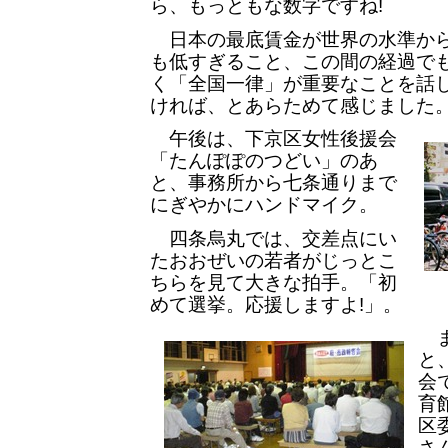
ら、もっともな数字ですね!
日本の最底賃金が世界の水準から
も低すぎること、この間の経過で
く「全国一律」が重要なことを話
ければ、とあらためて感じました
午後は、下京区女性後援会
「たんぽぽのつどい」のあ
と、事務所から七条通りまで
にぎやかにハンドマイク。
四条烏丸では、交差点にい
たおおぜいの若者がじっとこ
ちらを見て大きな拍手。「初
めて選挙。応援しますよ!」。
ま
と
会
育
区
さ