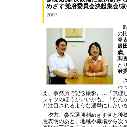
めざす党府委員会決起集会/
2007
昨
の
発
穀
歳
調
と
府
さ
わ
え、事務所で記念撮影。…「無理
シャツのほうがいいかも」「なん
と注目されるような選挙にしたい
夕方、参院選勝利めざす党と後援
意表明のあと、地域や職場から次