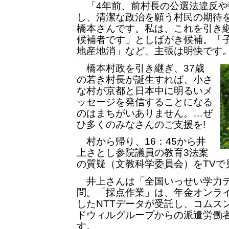
「4年前、前村長の公選法違反や
し、清潔な政治を願う村民の期待
橋本さんです。私は、これを引き
候補者です」としばがき候補。「
地産地消」など、主張は明快です
橋本村政を引き継ぎ、37歳
の若き村長が誕生すれば、小さ
な村が京都と日本中に明るいメ
ッセージを発信することになる
のはまちがいありません。…ぜ
ひ多くのみなさんのご支援を!
村から帰り、16：45から井
上さとし参院議員の教育3法案
の質疑（文教科学委員会）をTVで
井上さんは「全国いっせい学力テ
問。「採点作業」は、年金オンラ
したNTTデータが受託し、コムス
ドウィルグループからの派遣労働
す。