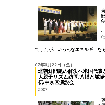
演
後
会
「
っ
た
でしたが、いろんなエネルギーを
07年6月22日
（金）
北朝鮮問題の解決へ米国代表
人親子リズム訪問/八幡と城陽
伝/中京区演説会
2007
朝