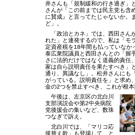
井さんも「規制緩和の行き過ぎ」
さんが「この前までは民主党も含
に賛成』と言ってたじゃないか。
ど」。
「政治とカネ」では、西田さんが
れた」と連発するので、私は「モ
定資産税を18年間も払っていなか
泰広衆院議員と西田さんとの「握
さに法的だけではなく道義的責任
家は自ら説明責任を果たすべき」
通り、異議なし」。松井さんにも
がっている。説明責任を」と求め
金の2つを禁止すべき、これが根
午後は、左京区の北白川
支部演説会や第2中央病院
党後援会の集いなど、数珠
つなぎで訴え。
北白川では、「マリコ応
援替え歌」も登場して、と