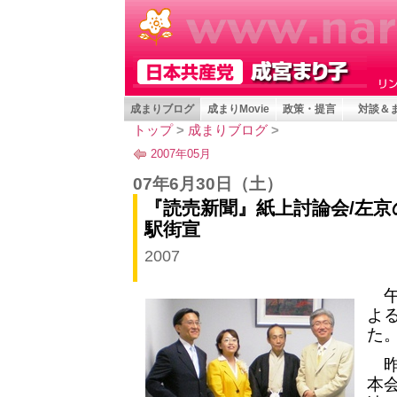
成まりブログ
成まりMovie
政策・提言
対談＆
トップ
>
成まりブログ
>
2007年05月
07年6月30日
（土）
『読売新聞』紙上討論会/左京
駅街宣
2007
午
よ
た
昨
本