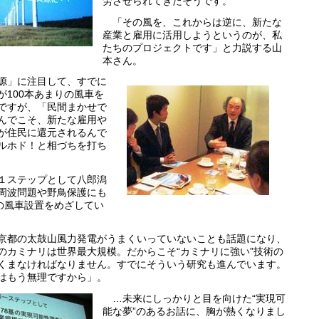
労させられてきたそうです。
「その風を、これからは逆に、新たな
産業と雇用に活用しようというのが、私
たちのプロジェクトです」と力説する山
本さん。
源」に注目して、すでに
が100本あまりの風車を
ですが、「民間まかせで
んでこそ、新たな雇用や
が住民に還元されるんで
ルホド！と相づちを打ち
１ステップとして八郎潟
周波問題や野鳥保護にも
基の風車設置をめざしてい
都の太鼓山風力発電がうまくいっていないことも話題になり、
のカミナリは世界最大規模。だからこそ“カミナリに強い”技術の
くまなければなりません。すでにそういう研究も進んでいます。
はもう無理ですから」。
…未来にしっかりと目を向けた“実現可
能な夢”のあるお話に、胸が熱くなりまし