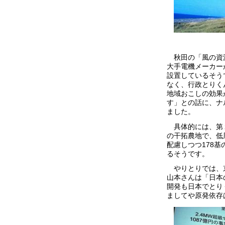
秋田の「風の資
大手電機メーカー
設置しているそう
なく、行政とりく
地域おこしの効果
す」との話に、ナ
ました。
具体的には、第
の干拓農地で、低
配慮しつつ178
るそうです。
やりとりでは、京
山本さんは「日本
開発も日本でとり
ましてや原発依存