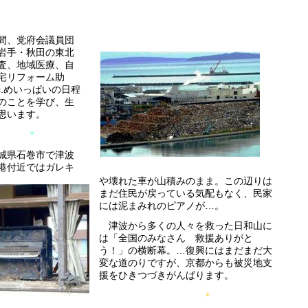
間、党府会議員団
岩手・秋田の東北
査、地域医療、自
宅リフォーム助
c.めいっぱいの日程
のことを学び、生
思います。
 ＊
城県石巻市で津波
港付近ではガレキ
や壊れた車が山積みのまま。この辺りは
まだ住民が戻っている気配もなく、民家
には泥まみれのピアノが…。
津波から多くの人々を救った日和山に
は「全国のみなさん 救援ありがと
う！」の横断幕。…復興にはまだまだ大
変な道のりですが、京都からも被災地支
援をひきつづきがんばります。
＊