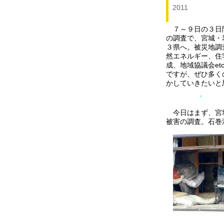
2011
７～９日の３日
の調査で、宮城・
３県へ。被災地調
然エネルギー、住
成、地域協議会et
ですが、ぜひ多く
かしていきたいと
*
今日はまず、宮
被害の調査。石巻