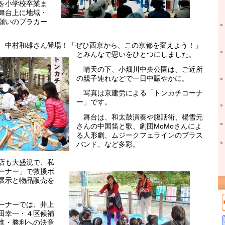
を小学校卒業ま
舞台上に地域・
願いのプラカー
中村和雄さん登場！「ぜひ西京から、この京都を変えよう！」
とみんなで思いをひとつにしました。
晴天の下、小畑川中央公園は、ご近所
の親子連れなどで一日中賑やかに。
写真は京建労による「トンカチコーナ
ー」です。
舞台は、和太鼓演奏や腹話術、楊雪元
さんの中国笛と歌、劇団MoMoさんによ
る人形劇、ムジークフェラインのブラス
バンド、など多彩。
店も大盛況で、私
ーナー」で救援ボ
展示と物品販売を
ーナーでは、井上
田幸一・４区候補
進・勝利への決意