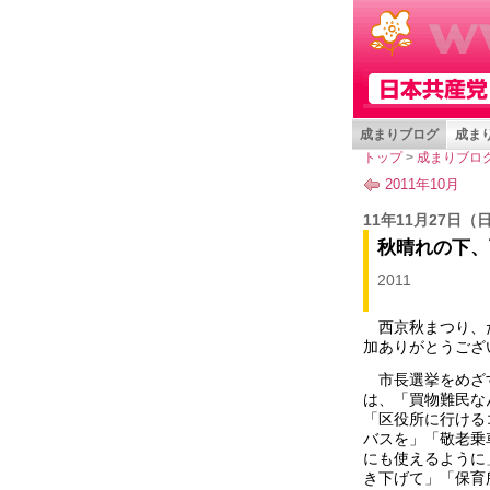
成まりブログ
成まり
トップ
>
成まりブロ
2011年10月
11年11月27日
（
秋晴れの下、
2011
西京秋まつり、
加ありがとうござ
市長選挙をめざ
は、「買物難民な
「区役所に行ける
バスを」「敬老乗
にも使えるように
き下げて」「保育