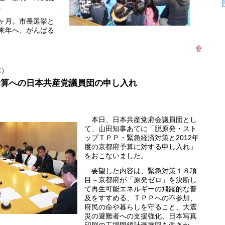
。
ヶ月。市長選挙と
来年へ、がんばる
木）
府予算への日本共産党議員団の申し入れ
本日、日本共産党府会議員団とし
て、山田知事あてに「脱原発・スト
ップＴＰＰ・緊急経済対策と2012年
度の京都府予算に対する申し入れ」
をおこないました。
要望した内容は、緊急対策１８項
目～京都府が「原発ゼロ」を決断し
て再生可能エネルギーの飛躍的な普
及をすすめる、ＴＰＰへの不参加、
府民の命や暮らしを守ること、大震
災の避難者への支援強化、日本写真
印刷の工場閉鎖計画撤回を働きか