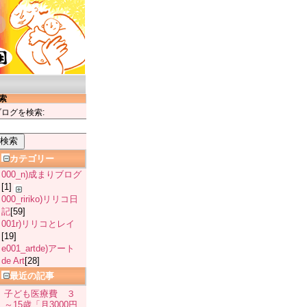
索
ブログを検索:
カテゴリー
000_n)成まりブログ
[1]
000_ririko)リリコ日
記
[59]
001r)リリコとレイ
[19]
e001_artde)アート
de Art
[28]
最近の記事
子ども医療費 ３
～15歳「月3000円