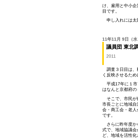
け、雇用と中小企
目です。
申し入れには太
11年11月 9日
（水
議員団 東北
2011
調査３日目は、秋
く反映させるため
平成17年に１市
はなんと京都府の
そこで、市民が行
市長ごとに地域自
会・商工会・老人
です。
さらに昨年度から
式で、地域協議会
ど、地域を活性化