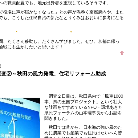
への職員配置でも、地元出身者を重視しているそうです。
役場に声が届かなくなった」との声が渦巻く京都府内や、また
でも、こうした住民自治の新たなとりくみはおおいに参考になる
* ＊
、たくさん移動し、たくさん学びました。ぜひ、京都に帰っ
論戦にも生かしたいと思います！
）
調査②～秋田の風力発電、住宅リフォーム助成
調査２日目は、秋田県内で「風車1000
本、風の王国プロジェクト」という壮大
な計画をすすめているNPO・環境あきた
県民フォーラムの山本理事長からお話を
聞きました。
秋田では昔から、日本海の強い風のた
めに農業でも産業でも住民はたいへん苦