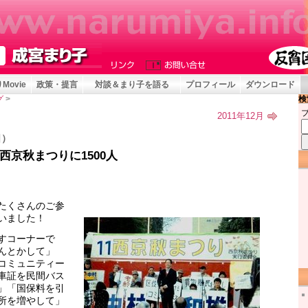
Movie
政策・提言
対談＆まり子を語る
プロフィール
ダウンロード
検
グ
>
2011年12月
日）
西京秋まつりに1500人
たくさんのご参
いました！
すコーナーで
んとかして」
コミュニティー
車証を民間バス
」「国保料を引
所を増やして」