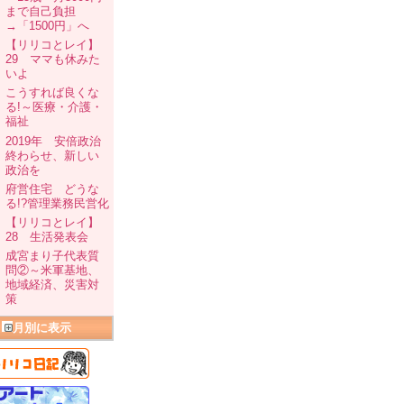
まで自己負担
→「1500円」へ
【リリコとレイ】
29 ママも休みた
いよ
こうすれば良くな
る!～医療・介護・
福祉
2019年 安倍政治
終わらせ、新しい
政治を
府営住宅 どうな
る!?管理業務民営化
【リリコとレイ】
28 生活発表会
成宮まり子代表質
問②～米軍基地、
地域経済、災害対
策
月別に表示