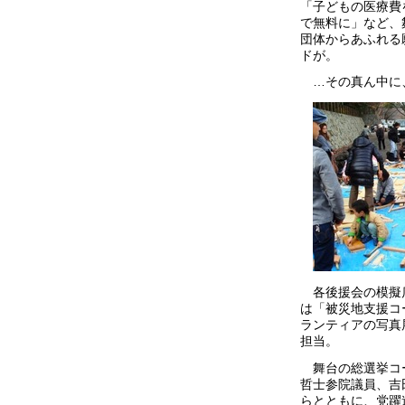
「子どもの医療費
で無料に」など、
団体からあふれる
ドが。
…その真ん中に、
各後援会の模擬
は「被災地支援コ
ランティアの写真
担当。
舞台の総選挙コ
哲士参院議員、吉
らとともに、党躍