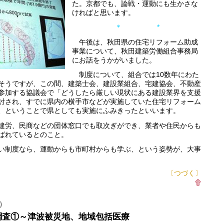
た。京都でも、論戦・運動にも生かさな
ければと思います。
＊ *
午後は、秋田県の住宅リフォーム助成
事業について、秋田建築労働組合事務局
にお話をうかがいました。
制度について、組合では10数年にわた
そうですが、この間、建築士会、建設業組合、宅建協会、不動産
参加する協議会で「どうしたら厳しい現状にある建設業界を支援
討され、すでに県内の横手市などが実施していた住宅リフォーム
、ということで県としても実施にふみきったといいます。
労、民商などの団体窓口でも取次ぎができ、業者や住民からも
ばれているとのこと。
制度なら、運動からも市町村からも学ぶ、という姿勢が、大事
〔つづく〕
）
調査①～津波被災地、地域包括医療