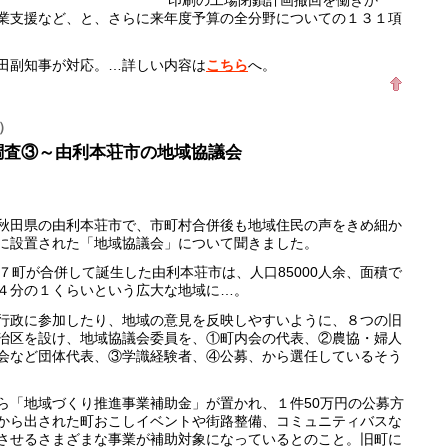
業支援など、と、さらに来年度予算の全分野についての１３１項
田副知事が対応。…詳しい内容は
こちら
へ。
）
調査③～由利本荘市の地域協議会
田県の由利本荘市で、市町村合併後も地域住民の声をきめ細か
に設置された「地域協議会」について聞きました。
７町が合併して誕生した由利本荘市は、人口85000人余、面積で
４分の１くらいという広大な地域に…。
政に参加したり、地域の意見を反映しやすいように、８つの旧
治区を設け、地域協議会委員を、①町内会の代表、②農協・婦人
会など団体代表、③学識経験者、④公募、から選任しているそう
「地域づくり推進事業補助金」が置かれ、１件50万円の公募方
から出された町おこしイベントや街路整備、コミュニティバスな
させるさまざまな事業が補助対象になっているとのこと。旧町に