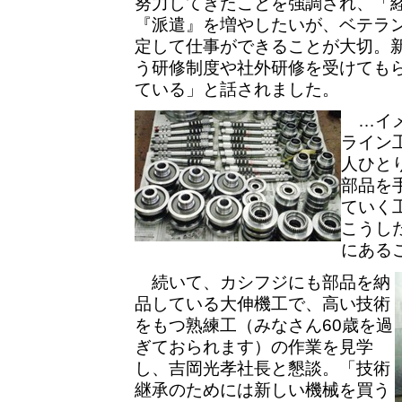
努力してきたことを強調され、「
『派遣』を増やしたいが、ベテラ
定して仕事ができることが大切。
う研修制度や社外研修を受けても
ている」と話されました。
…イメ
ライン
人ひと
部品を
ていく
こうし
にある
続いて、カシフジにも部品を納
品している大伸機工で、高い技術
をもつ熟練工（みなさん60歳を過
ぎておられます）の作業を見学
し、吉岡光孝社長と懇談。「技術
継承のためには新しい機械を買う