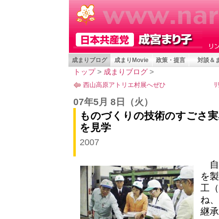
成まりブログ
成まりMovie
政策・提言
対談＆
トップ
>
成まりブログ
>
西山高原アトリエ村展へぜひ
07年5月 8日
（火）
ものづくりの技術のすごさ実
を見学
2007
自
を製
工（
ね、
継承