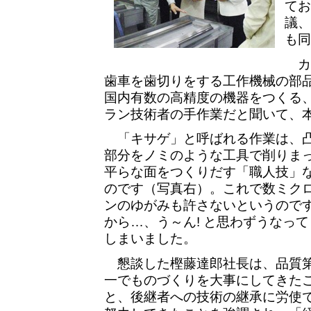
てお
議、
も同
カ
歯車を歯切りをする工作機械の部
国内有数の高精度の機器をつくる
ラン技術者の手作業だと聞いて、本
「キサゲ」と呼ばれる作業は、
部分をノミのような工具で削りま
平らな面をつくりだす「職人技」
のです（写真右）。これで数ミク
ンのゆがみも許さないというので
から…、う～ん! と思わずうなって
しまいました。
懇談した樫藤達郎社長は、品質
一でものづくりを大事にしてきた
と、後継者への技術の継承に労使