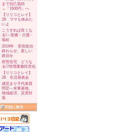
まで自己負担
→「1500円」へ
【リリコとレイ】
29 ママも休みた
いよ
こうすれば良くな
る!～医療・介護・
福祉
2019年 安倍政治
終わらせ、新しい
政治を
府営住宅 どうな
る!?管理業務民営化
【リリコとレイ】
28 生活発表会
成宮まり子代表質
問②～米軍基地、
地域経済、災害対
策
月別に表示