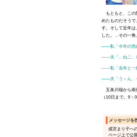
もともと、この陶
めたものだそうで
す。そして近年は
した。…その一角
――私「今年の売
――夫「…ねこ、
――私「去年と一
――夫「う～ん、
五条川端から南側
（10日まで。9：0
メッセージを
成宮まり子へ
ページ上で公