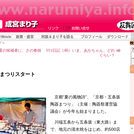
Movie
政策・提言
対談＆まり子を語る
プロフィール
ダウンロード
検
グ
>
選の候補者に、さの春枝
ﾘﾘｺ日記（46）いま、あかちゃん、どれ
ぐらい？
）
まつりスタート
京都“夏の風物詩”、「京都・五条坂
陶器まつり」（主催：陶器祭運営協
議会）が今年も始まりました。
川端五条から五条坂（東大路）ま
で、地元の清水焼をはじめ、約500店