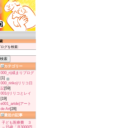
索
ブログを検索:
カテゴリー
000_n)成まりブログ
[1]
000_ririko)リリコ日
記
[59]
001r)リリコとレイ
[19]
e001_artde)アート
de Art
[28]
最近の記事
子ども医療費 ３
～15歳「月3000円