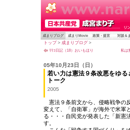
成まりブログ
成まりMovie
政策・提言
対談＆
トップ
>
成まりブログ
>
ﾘﾘｺ日記（18）おいもほり
私は
05年10月23日
（日）
若い力は憲法９条改悪をゆる
トーク
2005
憲法９条前文から、侵略戦争の反
変えて、「自衛軍」が海外で米軍
る・・・自民党が発表した「新憲
す。