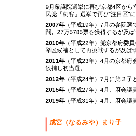
9月衆議院選挙に再び京都4区から
民党「刺客」選挙で再び“注目区”
2007年
（平成19年）7月の参院選
闘。27万5785票を獲得するが及
2010年
（平成22年）党京都府委
挙区候補として再挑戦するが及ば
2011年
（平成23年）4月の京都府
候補し初当選。
2012年
（平成24年）7月に第２子
2015年
（平成27年）4月、府会議
2019年
（平成31年）4月、府会議
成宮（なるみや）まり子