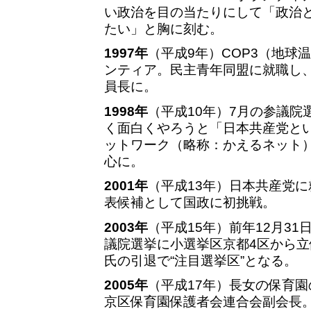
い政治を目の当たりにして「政治
たい」と胸に刻む。
1997年
（平成9年）COP3（地球
ンティア。民主青年同盟に就職し
員長に。
1998年
（平成10年）7月の参議院
く面白くやろうと「日本共産党と
ットワーク（略称：かえるネット
心に。
2001年
（平成13年）日本共産党に
表候補として国政に初挑戦。
2003年
（平成15年）前年12月31
議院選挙に小選挙区京都4区から
氏の引退で“注目選挙区”となる。
2005年
（平成17年）長女の保育
京区保育園保護者会連合会副会長