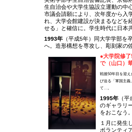
生自治会や大学生協設立運動の中
市議会請願により、次年度から入
れ、大学会館建設が決まるなどを
せる」と確信に。学生時代に日本
1993年
（平成5年）同大学学部を
へ。造形構想を専攻し、彫刻家の
●大学院修
で（山口）
戦後50年目を迎え
び迫る「軍国主義
て…。
1995年
（平
のギャラリ
をおこなう
１月に発生
ボランティ