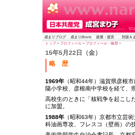
成まりブログ
成まりMovie
政策・提言
対談＆
トップ
>
プロフィール
>
プロフィール・略歴
>
15年5月22日
（金）
略 歴
1969年
（昭和44年）滋賀県彦根
陽小学校、彦根南中学校を経て、
高校生のときに「核戦争を起こし
に加盟。
1988年
（昭和63年）京都市立芸
科油画専攻、フレスコ（壁画）の
美術学部学生自治会書記長、京都