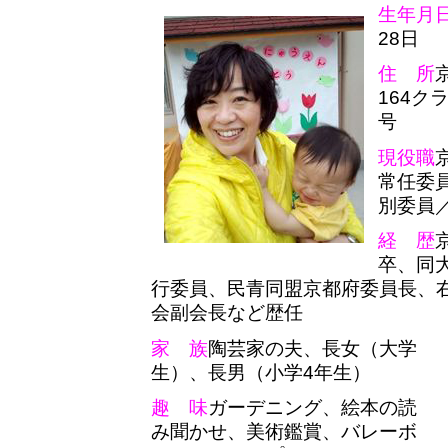
生年月
28日
住 所
164ク
号
現役職
常任委
別委員
経 歴
卒、同
行委員、民青同盟京都府委員長、
会副会長など歴任
家 族
陶芸家の夫、長女（大学
生）、長男（小学4年生）
趣 味
ガーデニング、絵本の読
み聞かせ、美術鑑賞、バレーボ